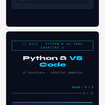
// QUIZ · PYTHON & VS CODE
CHAPITRE 2
Python &
VS
Code
15 questions · résultat immédiat
Score : 0 / 0
0 / 15