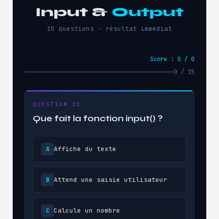
Input &
Output
15 questions · résultat immédiat
Score : 0 / 0
0 / 15
QUESTION 01
Que fait la fonction input() ?
Affiche du texte
A
Attend une saisie utilisateur
B
Calcule un nombre
C