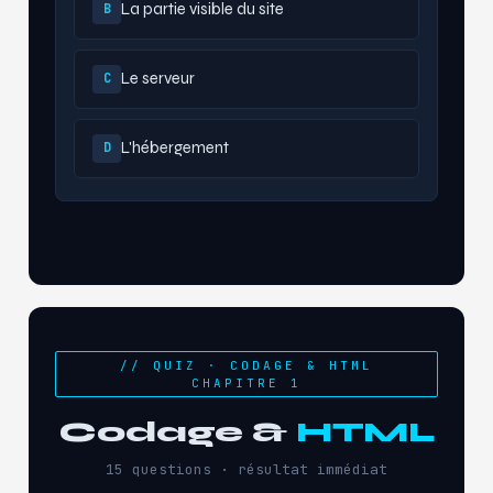
La partie visible du site
B
Le serveur
C
L'hébergement
D
// QUIZ · CODAGE & HTML
CHAPITRE 1
Codage &
HTML
15 questions · résultat immédiat